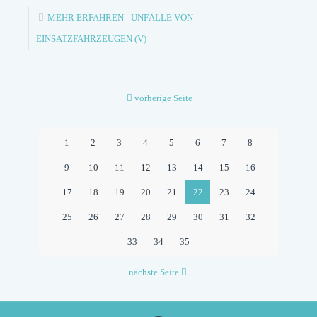
MEHR ERFAHREN
- UNFÄLLE VON
EINSATZFAHRZEUGEN (V)
vorherige Seite
1
2
3
4
5
6
7
8
9
10
11
12
13
14
15
16
17
18
19
20
21
22
23
24
25
26
27
28
29
30
31
32
33
34
35
nächste Seite