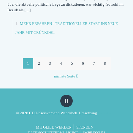
über die aktuelle politische Lage zu diskutieren, war wichtig. Sowohl im
Bezirk als
[…]
MEHR ERFAHREN
- TRADITIONELLER START INS NEUE
JAHR MIT GRÜNKOHL
1
2
3
4
5
6
7
8
nächste Seite
© 2026 CDU-Kreisverband Wandsbek. Umsetzung
Politikwerft
Designagentur
.
MITGLIED WERDEN
SPENDEN
DATENSCHUTZERKLÄRUNG
IMPRESSUM