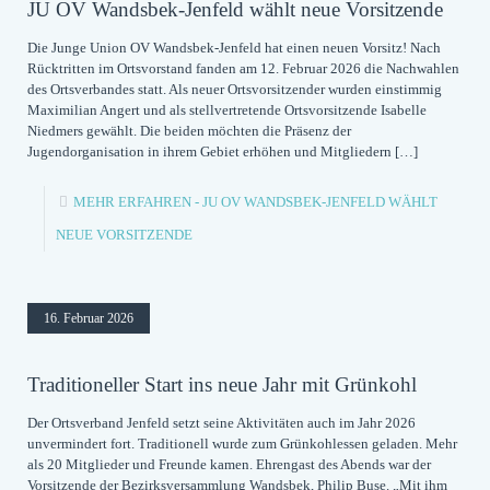
JU OV Wandsbek-Jenfeld wählt neue Vorsitzende
Die Junge Union OV Wandsbek-Jenfeld hat einen neuen Vorsitz! Nach
Rücktritten im Ortsvorstand fanden am 12. Februar 2026 die Nachwahlen
des Ortsverbandes statt. Als neuer Ortsvorsitzender wurden einstimmig
Maximilian Angert und als stellvertretende Ortsvorsitzende Isabelle
Niedmers gewählt. Die beiden möchten die Präsenz der
Jugendorganisation in ihrem Gebiet erhöhen und Mitgliedern
[…]
MEHR ERFAHREN
- JU OV WANDSBEK-JENFELD WÄHLT
NEUE VORSITZENDE
16. Februar 2026
Traditioneller Start ins neue Jahr mit Grünkohl
Der Ortsverband Jenfeld setzt seine Aktivitäten auch im Jahr 2026
unvermindert fort. Traditionell wurde zum Grünkohlessen geladen. Mehr
als 20 Mitglieder und Freunde kamen. Ehrengast des Abends war der
Vorsitzende der Bezirksversammlung Wandsbek, Philip Buse. „Mit ihm