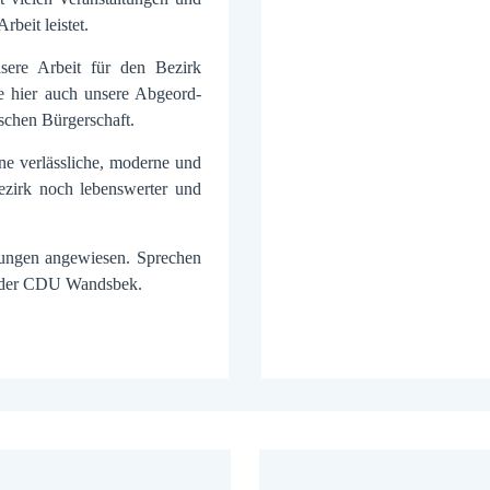
rbeit leistet.
sere Arbeit für den Bezirk
 hier auch unsere Ab­geord­
chen Bürger­schaft.
e verläss­liche, moderne und
ezirk noch lebens­werter und
gungen ange­wiesen. Sprechen
 in der CDU Wandsbek.