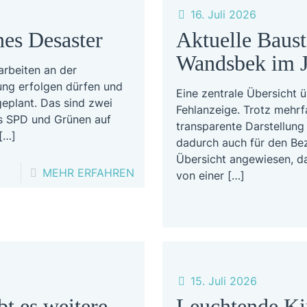
16. Juli 2026
nes Desaster
Aktuelle Baust
Wandsbek im J
arbeiten an der
gung erfolgen dürfen und
Eine zentrale Übersicht 
geplant. Das sind zwei
Fehlanzeige. Trotz mehrf
us SPD und Grünen auf
transparente Darstellun
[…]
dadurch auch für den Bez
Übersicht angewiesen, dam
-
MEHR ERFAHREN
von einer
[…]
DIE
RODIGALLEE
BLEIBT
ROT-
GRÜNES
15. Juli 2026
DESASTER
bt es weitere
Leuchtende Ki