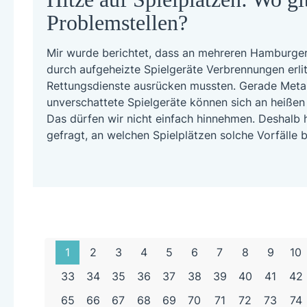
Problemstellen?
Mir wurde berichtet, dass an mehreren Hamburger
durch aufgeheizte Spielgeräte Verbrennungen erli
Rettungsdienste ausrücken mussten. Gerade Metal
unverschattete Spielgeräte können sich an heißen
Das dürfen wir nicht einfach hinnehmen. Deshalb 
gefragt, an welchen Spielplätzen solche Vorfälle 
1
2
3
4
5
6
7
8
9
10
33
34
35
36
37
38
39
40
41
42
65
66
67
68
69
70
71
72
73
74