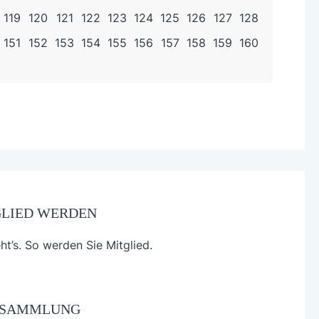
BEIM
119
120
121
122
123
124
125
126
127
128
ROTARY
151
152
153
154
155
156
157
158
159
160
KINDER
IM
TIERPA
HAGEN
GLIED WERDEN
ht’s. So werden Sie Mitglied.
­­­SAMMLUNG