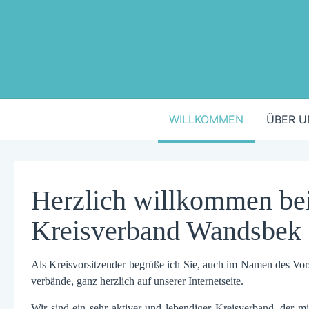
WILLKOMMEN
ÜBER U
Herzlich willkommen b
Kreisverband Wandsbek
Als Kreisvorsitzender begrüße ich Sie, auch im Namen des Vor­
verbände, ganz herz­lich auf unserer Internet­seite.
Wir sind ein sehr aktiver und lebendiger Kreis­verband, der mi