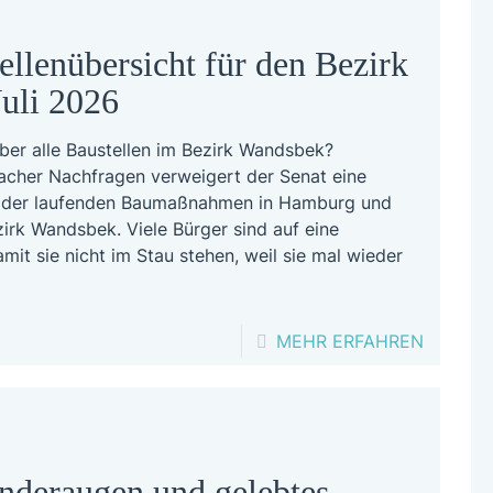
ellenübersicht für den Bezirk
uli 2026
über alle Baustellen im Bezirk Wandsbek?
acher Nachfragen verweigert der Senat eine
g der laufenden Baumaßnahmen in Hamburg und
irk Wandsbek. Viele Bürger sind auf eine
it sie nicht im Stau stehen, weil sie mal wieder
-
MEHR ERFAHREN
AKTUEL
BAUSTE
FÜR
DEN
nderaugen und gelebtes