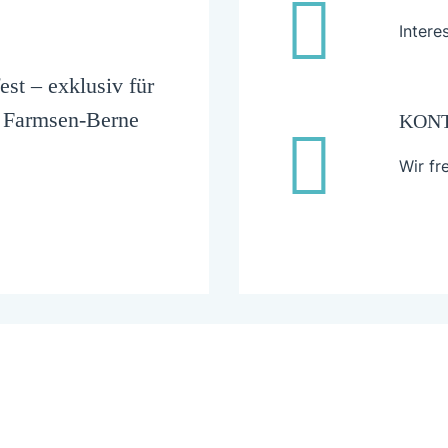
Intere
st – exklusiv für
& Farmsen-Berne
KON
Wir fr