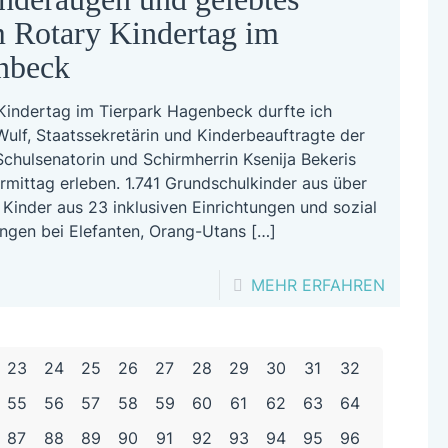
BEZIRK
 Rotary Kindertag im
WANDS
nbeck
IM
JULI
indertag im Tierpark Hagenbeck durfte ich
2026
lf, Staatssekretärin und Kinderbeauftragte der
chulsenatorin und Schirmherrin Ksenija Bekeris
rmittag erleben. 1.741 Grundschulkinder aus über
Kinder aus 23 inklusiven Einrichtungen und sozial
ngen bei Elefanten, Orang-Utans
[…]
-
MEHR ERFAHREN
LEUCH
KINDER
23
24
25
26
27
28
29
30
31
32
UND
55
56
57
58
59
60
61
62
63
64
GELEBT
EHREN
87
88
89
90
91
92
93
94
95
96