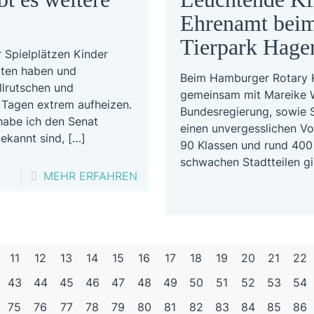
Ehrenamt beim
Tierpark Hage
 Spielplätzen Kinder
tten haben und
Beim Hamburger Rotary K
lrutschen und
gemeinsam mit Mareike Wu
 Tagen extrem aufheizen.
Bundesregierung, sowie S
habe ich den Senat
einen unvergesslichen Vo
bekannt sind,
[…]
90 Klassen und rund 400 
schwachen Stadtteilen gi
-
MEHR ERFAHREN
HITZE
AUF
SPIELPLÄTZEN:
11
12
13
14
15
16
17
18
19
20
21
22
WO
GIBT
43
44
45
46
47
48
49
50
51
52
53
54
ES
75
76
77
78
79
80
81
82
83
84
85
86