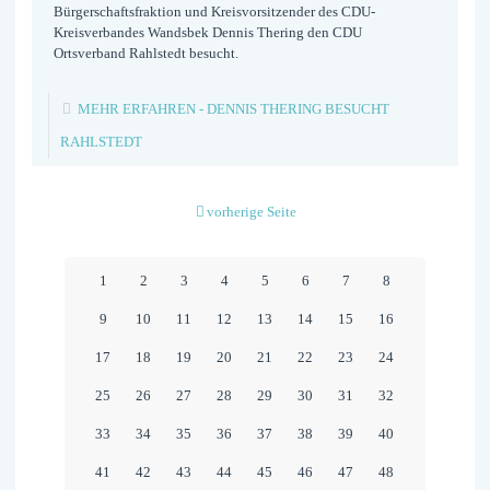
Bürgerschaftsfraktion und Kreisvorsitzender des CDU-
Kreisverbandes Wandsbek Dennis Thering den CDU
Ortsverband Rahlstedt besucht.
MEHR ERFAHREN
- DENNIS THERING BESUCHT
RAHLSTEDT
vorherige Seite
1
2
3
4
5
6
7
8
9
10
11
12
13
14
15
16
17
18
19
20
21
22
23
24
25
26
27
28
29
30
31
32
33
34
35
36
37
38
39
40
41
42
43
44
45
46
47
48