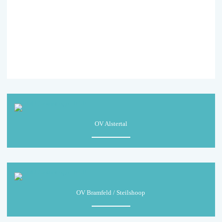
Veranstaltungen benach­rich­tigt. Weitere
Informationen finden Sie in unserer
Datenschutzerklärung
.
OV Alstertal
OV Bramfeld / Steilshoop