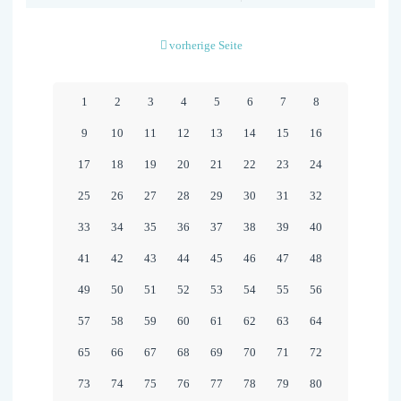
ONLINE
BETEI
vorherige Seite
ZUR
WEITE
1
2
3
4
5
6
7
8
DER
9
10
11
12
13
14
15
16
MAGIS
17
18
19
20
21
22
23
24
LÄUFT
25
26
27
28
29
30
31
32
NOCH
33
34
35
36
37
38
39
40
BIS
12.
41
42
43
44
45
46
47
48
AUGUS
49
50
51
52
53
54
55
56
2020
57
58
59
60
61
62
63
64
65
66
67
68
69
70
71
72
73
74
75
76
77
78
79
80