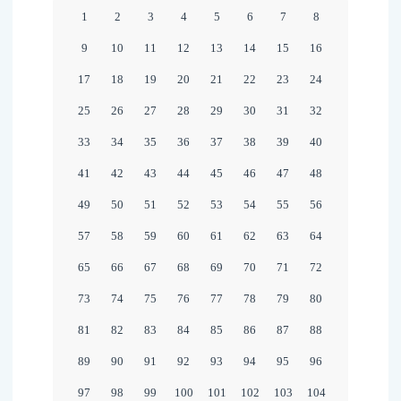
RAHLS
02:
1
2
3
4
5
6
7
8
VOM
FRANZ
9
10
11
12
13
14
15
16
08.
HOPPE
17
18
19
20
21
22
23
24
SEPTE
MEIN
25
26
27
28
29
30
31
32
2021
WAHLK
33
34
35
36
37
38
39
40
FÜR
41
42
43
44
45
46
47
48
WANDS
49
50
51
52
53
54
55
56
57
58
59
60
61
62
63
64
65
66
67
68
69
70
71
72
73
74
75
76
77
78
79
80
81
82
83
84
85
86
87
88
89
90
91
92
93
94
95
96
97
98
99
100
101
102
103
104