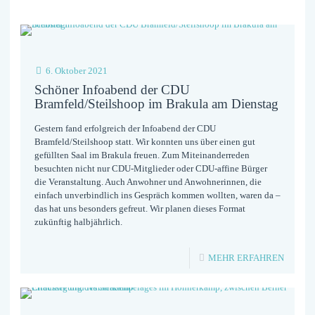
6. Oktober 2021
Schöner Infoabend der CDU
Bramfeld/Steilshoop im Brakula am Dienstag
Gestern fand erfolgreich der Infoabend der CDU
Bramfeld/Steilshoop statt. Wir konnten uns über einen gut
gefüllten Saal im Brakula freuen. Zum Miteinanderreden
besuchten nicht nur CDU-Mitglieder oder CDU-affine Bürger
die Veranstaltung. Auch Anwohner und Anwohnerinnen, die
einfach unverbindlich ins Gespräch kommen wollten, waren da –
das hat uns besonders gefreut. Wir planen dieses Format
zukünftig halbjährlich.
-
MEHR ERFAHREN
SCHÖN
INFOA