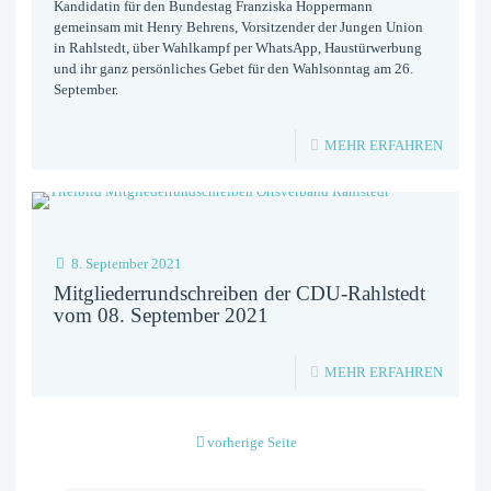
Kandidatin für den Bundestag Franziska Hoppermann
RNEUE
gemeinsam mit Henry Behrens, Vorsitzender der Jungen Union
in Rahlstedt, über Wahlkampf per WhatsApp, Haustürwerbung
und ihr ganz persönliches Gebet für den Wahlsonntag am 26.
September.
-
MEHR ERFAHREN
RAHLS
INSIDE
–
8. September 2021
DER
Mitgliederrundschreiben der CDU-Rahlstedt
PODCA
vom 08. September 2021
DES
-
MEHR ERFAHREN
CDU-
MITGL
ORTSV
DER
RAHLS
vorherige Seite
CDU-
FOLGE