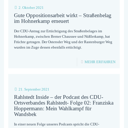
DER
2. Oktober 2021
CDU
Gute Oppositionsarbeit wirkt – Straßenbelag
BRAMF
im Hohnerkamp erneuert
IM
Der CDU-Antrag zur Ertüchtigung des Straßenbelages im
Hohnerkamp, zwischen Berner Chaussee und Nüßlerkamp, hat
BRAKU
Früchte getragen. Der Osteroder Weg und der Rastenburger Weg
AM
wurden im Zuge dessen ebenfalls ertüchtigt.
DIENS
-
MEHR ERFAHREN
GUTE
OPPOSI
WIRKT
21. September 2021
–
Rahlstedt Inside – der Podcast des CDU-
Ortsverbandes Rahlstedt- Folge 02: Franziska
STRASS
Hoppermann: Mein Wahlkampf für
M H
Wandsbek
OHNER
In einer neuen Folge unseres Podcasts spricht die CDU-