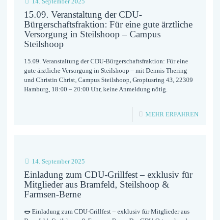
14. September 2025
MIT
15.09. Veranstaltung der CDU-
Bürgerschaftsfraktion: Für eine gute ärztliche
BÜRGE
Versorgung in Steilshoop – Campus
ÜBER
Steilshoop
ÄRZTE
15.09. Veranstaltung der CDU-Bürgerschaftsfraktion: Für eine
gute ärztliche Versorgung in Steilshoop – mit Dennis Thering
IN
und Christin Christ, Campus Steilshoop, Gropiusring 43, 22309
STEIL
Hamburg, 18:00 – 20:00 Uhr, keine Anmeldung nötig.
-
MEHR ERFAHREN
15.09.
VERAN
DER
14. September 2025
CDU-
Einladung zum CDU-Grillfest – exklusiv für
Mitglieder aus Bramfeld, Steilshoop &
BÜRGE
Farmsen-Berne
FÜR
🌭 Einladung zum CDU-Grillfest – exklusiv für Mitglieder aus
EINE