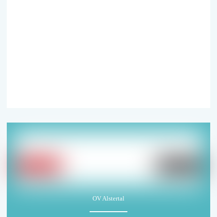
Ja, ich bin jeder­zeit wider­ruf­lich damit ein­ver­
standen, dass die CDU-­Bezirksfraktion Wandsbek
mich per E-Mail über ihre poli­tische Arbeit und
Veranstaltungen benach­rich­tigt. Weitere
Informationen finden Sie in unserer
Datenschutzerklärung
.
OV Alstertal