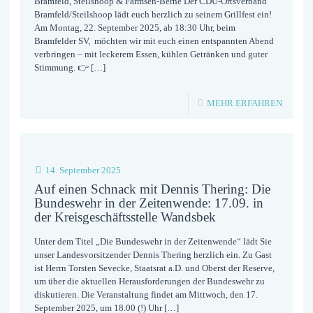
Bramfeld, Steilshoop & Farmsen-Berne Der CDU-Ortsverband
Bramfeld/Steilshoop lädt euch herzlich zu seinem Grillfest ein!
GUTE
Am Montag, 22. September 2025, ab 18:30 Uhr, beim
ÄRZTL
Bramfelder SV, möchten wir mit euch einen entspannten Abend
verbringen – mit leckerem Essen, kühlen Getränken und guter
VERSO
Stimmung. 👉
[…]
IN
STEIL
-
MEHR ERFAHREN
–
EINLA
CAMPU
ZUM
STEIL
CDU-
14. September 2025
GRILL
Auf einen Schnack mit Dennis Thering: Die
Bundeswehr in der Zeitenwende: 17.09. in
–
der Kreisgeschäftsstelle Wandsbek
EXKLU
Unter dem Titel „Die Bundeswehr in der Zeitenwende“ lädt Sie
FÜR
unser Landesvorsitzender Dennis Thering herzlich ein. Zu Gast
ist Herrn Torsten Sevecke, Staatsrat a.D. und Oberst der Reserve,
MITGL
um über die aktuellen Herausforderungen der Bundeswehr zu
AUS
diskutieren. Die Veranstaltung findet am Mittwoch, den 17.
September 2025, um 18.00 (!) Uhr
[…]
BRAMF