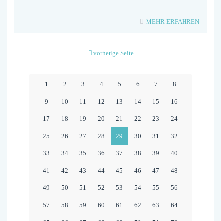
STEIL
-
MEHR ERFAHREN
&
AUF
FARMS
EINEN
vorherige Seite
BERNE
SCHNA
MIT
1
2
3
4
5
6
7
8
DENNI
9
10
11
12
13
14
15
16
THERIN
17
18
19
20
21
22
23
24
DIE
25
26
27
28
29
30
31
32
BUNDE
33
34
35
36
37
38
39
40
IN
DER
41
42
43
44
45
46
47
48
ZEITE
49
50
51
52
53
54
55
56
17.09.
57
58
59
60
61
62
63
64
IN