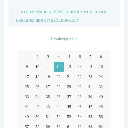
MEHR ERFAHREN
- BEWEGENDER ABSCHIED DER
UKRAINISCHEN GENERALKONSULIN
vorherige Seite
1
2
3
4
5
6
7
8
9
10
11
12
13
14
15
16
17
18
19
20
21
22
23
24
25
26
27
28
29
30
31
32
33
34
35
36
37
38
39
40
41
42
43
44
45
46
47
48
49
50
51
52
53
54
55
56
57
58
59
60
61
62
63
64