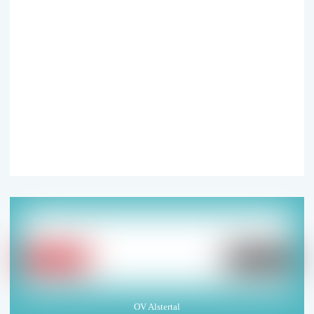
Ja, ich bin jeder­zeit wider­ruf­lich damit ein­ver­
standen, dass die CDU-­Bezirksfraktion Wandsbek
mich per E-Mail über ihre poli­tische Arbeit und
Veranstaltungen benach­rich­tigt. Weitere
Informationen finden Sie in unserer
Datenschutzerklärung
.
OV Alstertal