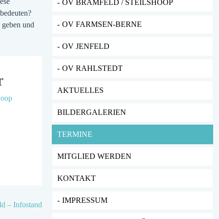
ese
OV BRAMFELD / STEILSHOOP
 bedeuten?
OV FARMSEN-BERNE
g geben und
OV JENFELD
OV RAHLSTEDT
r
AKTUELLES
hoop
BILDERGALERIEN
TERMINE
MITGLIED WERDEN
KONTAKT
IMPRESSUM
d – Infostand