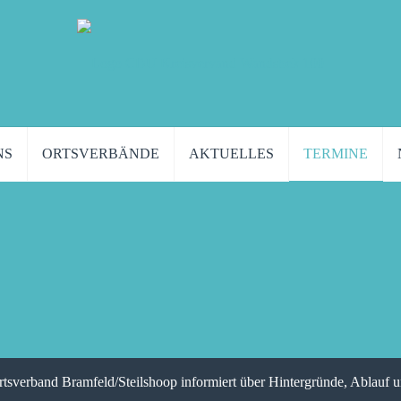
NS
ORTSVERBÄNDE
AKTUELLES
TERMINE
verband Bramfeld/Steilshoop informiert über Hintergründe, Ablauf 