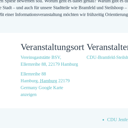
 Spiele bewerben soll. Worum geht es dabei genau? Warum gibt es di
tadt – und auch für unsere Stadtteile wie Bramfeld und Steilshoop –
t einer Informationsveranstaltung möchten wir frühzeitig Orientierun
Veranstaltungsort
Veranstalte
Vereinsgaststätte BSV,
CDU-Bramfeld-Steils
Ellernreihe 88, 22179 Hamburg
Ellernreihe 88
Hamburg
,
Hamburg
22179
Germany
Google Karte
anzeigen
CDU Jenfel