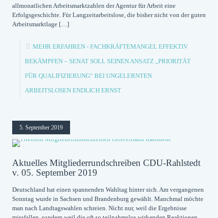
allmonatlichen Arbeitsmarktzahlen der Agentur für Arbeit eine
Erfolgsgeschichte. Für Langzeitarbeitslose, die bisher nicht von der guten
Arbeitsmarktlage
[…]
MEHR ERFAHREN
- FACHKRÄFTEMANGEL EFFEKTIV
BEKÄMPFEN – SENAT SOLL SEINEN ANSATZ „PRIORITÄT
FÜR QUALIFIZIERUNG“ BEI UNGELERNTEN
ARBEITSLOSEN ENDLICH ERNST
5. September 2019
Aktuelles Mitgliederrundschreiben CDU-Rahlstedt
v. 05. September 2019
Deutschland hat einen spannenden Wahltag hinter sich. Am vergangenen
Sonntag wurde in Sachsen und Brandenburg gewählt. Manchmal möchte
man nach Landtagswahlen schreien. Nicht nur, weil die Ergebnisse
missfallen, sondern weil die oft so teilnahmslos wirkenden Reaktionen