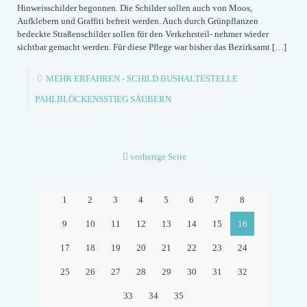
Hinweisschilder begonnen. Die Schilder sollen auch von Moos,
Aufklebern und Graffiti befreit werden. Auch durch Grünpflanzen
bedeckte Straßenschilder sollen für den Verkehrsteil- nehmer wieder
sichtbar gemacht werden. Für diese Pflege war bisher das Bezirksamt
[…]
MEHR ERFAHREN
- SCHILD BUSHALTESTELLE
PAHLBLÖCKENSSTIEG SÄUBERN
vorherige Seite
1
2
3
4
5
6
7
8
9
10
11
12
13
14
15
16
17
18
19
20
21
22
23
24
25
26
27
28
29
30
31
32
33
34
35