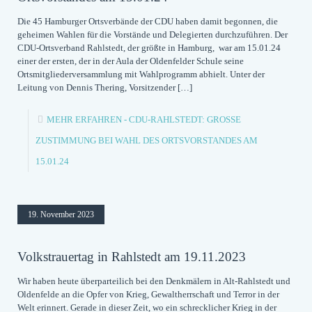
Die 45 Hamburger Ortsverbände der CDU haben damit begonnen, die
geheimen Wahlen für die Vorstände und Delegierten durchzuführen. Der
CDU-Ortsverband Rahlstedt, der größte in Hamburg, war am 15.01.24
einer der ersten, der in der Aula der Oldenfelder Schule seine
Ortsmitgliederversammlung mit Wahlprogramm abhielt. Unter der
Leitung von Dennis Thering, Vorsitzender
[…]
MEHR ERFAHREN
- CDU-RAHLSTEDT: GROSSE Z
USTIMMUNG BEI WAHL DES ORTSVORSTANDES AM 1
5.01.24
19. November 2023
Volkstrauertag in Rahlstedt am 19.11.2023
Wir haben heute überparteilich bei den Denkmälern in Alt-Rahlstedt und
Oldenfelde an die Opfer von Krieg, Gewaltherrschaft und Terror in der
Welt erinnert. Gerade in dieser Zeit, wo ein schrecklicher Krieg in der