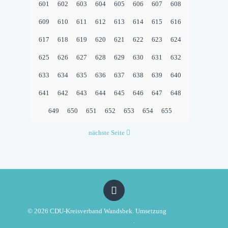
601
602
603
604
605
606
607
608
609
610
611
612
613
614
615
616
617
618
619
620
621
622
623
624
625
626
627
628
629
630
631
632
633
634
635
636
637
638
639
640
641
642
643
644
645
646
647
648
649
650
651
652
653
654
655
nächste Seite
© 2026 CDU-Kreisverband Wandsbek. Umsetzung
Politikwerft
Designagentur
.