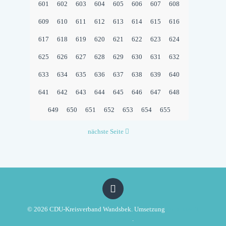
601
602
603
604
605
606
607
608
609
610
611
612
613
614
615
616
617
618
619
620
621
622
623
624
625
626
627
628
629
630
631
632
633
634
635
636
637
638
639
640
641
642
643
644
645
646
647
648
649
650
651
652
653
654
655
nächste Seite
© 2026 CDU-Kreisverband Wandsbek. Umsetzung
Politikwerft
Designagentur
.