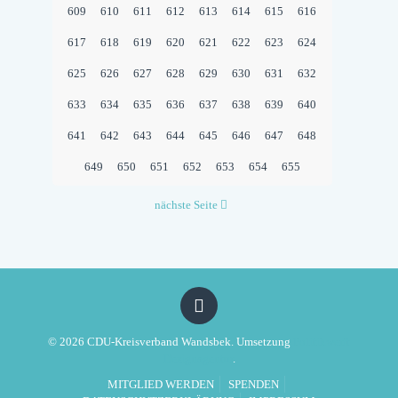
609
610
611
612
613
614
615
616
617
618
619
620
621
622
623
624
625
626
627
628
629
630
631
632
633
634
635
636
637
638
639
640
641
642
643
644
645
646
647
648
649
650
651
652
653
654
655
nächste Seite
© 2026 CDU-Kreisverband Wandsbek. Umsetzung
Politikwerft
Designagentur
.
MITGLIED WERDEN
SPENDEN