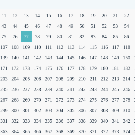
FÜR
DIE
11
12
13
14
15
16
17
18
19
20
21
22
FEUERWEHR
43
44
45
46
47
48
49
50
51
52
53
54
RAHLSTEDT:
75
76
77
78
79
80
81
82
83
84
85
86
FÖRDERUNG
107
108
109
110
111
112
113
114
115
116
117
118
BESCHLOSSEN
139
140
141
142
143
144
145
146
147
148
149
150
171
172
173
174
175
176
177
178
179
180
181
182
203
204
205
206
207
208
209
210
211
212
213
214
235
236
237
238
239
240
241
242
243
244
245
246
267
268
269
270
271
272
273
274
275
276
277
278
299
300
301
302
303
304
305
306
307
308
309
310
331
332
333
334
335
336
337
338
339
340
341
342
363
364
365
366
367
368
369
370
371
372
373
374