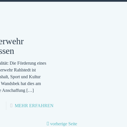
uerwehr
ssen
ität: Die Förderung eines
rwehr Rahlstedt ist
shalt, Sport und Kultur
g Wandsbek hat dies am
ie Anschaffung
[…]
-
MEHR ERFAHREN
GUTE
NACHRICHTEN
vorherige Seite