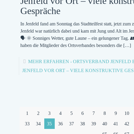
Jenfeld vor Ort – viele konstr
Gespräche
In Jenfeld fand am Sonntag das Stadtteilfest statt, jetzt z
Jenfeld war natürlich dabei und kam mit Jung und Alt im Je
🗣️ 🌞 Sonniges Wetter, gute Laune – ein gelungener Tag. 
haben die Mitglieder des Ortsverbandes besonders die
[…]
MEHR ERFAHREN
- ORTSVERBAND JENFELD 
JENFELD VOR ORT – VIELE KONSTRUKTIVE GE
1
2
3
4
5
6
7
8
9
10
33
34
35
36
37
38
39
40
41
42