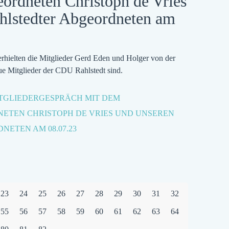
ordneten Christoph de Vries
hlstedter Abgeordneten am
rhielten die Mitglieder Gerd Eden und Holger von der
eue Mitglieder der CDU Rahlstedt sind.
ITGLIEDERGESPRÄCH MIT DEM
TEN CHRISTOPH DE VRIES UND UNSEREN
ETEN AM 08.07.23
23
24
25
26
27
28
29
30
31
32
55
56
57
58
59
60
61
62
63
64