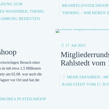
NLADUNG ZUM
BRAMFELD/STEILSHOOP 
ES WANDSBEK; THEMA:
THERING – WIR HÖREN 
 HAMBURG BEDEUTEN
17. Juli 2023
shoop
Mitgliederrund
Rahlstedt vom 
zweiwöchigen Besuch einer
st mit etwa 1,5 Millionen
rty am 02.08. war auch die
MEHR ERFAHREN
- M
gner vor Ort und hat die
RAHLSTEDT VOM 17. JUN
ÜDKOREA IN STEILSHOOP