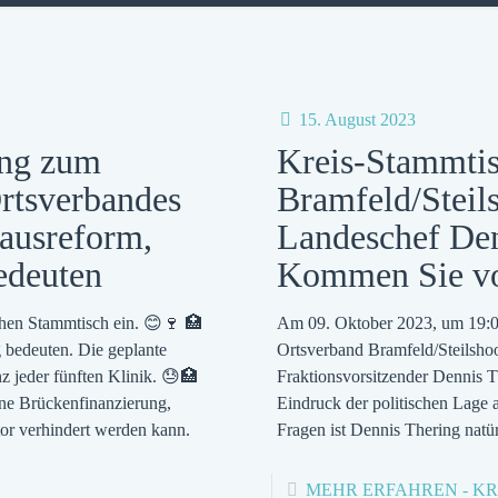
15. August 2023
ung zum
Kreis-Stammti
rtsverbandes
Bramfeld/Steil
ausreform,
Landeschef Den
edeuten
Kommen Sie vo
hen Stammtisch ein. 😊🍷 🏥
Am 09. Oktober 2023, um 19:0
bedeuten. Die geplante
Ortsverband Bramfeld/Steilshoo
 jeder fünften Klinik. 😓🏥
Fraktionsvorsitzender Dennis T
ne Brückenfinanzierung,
Eindruck der politischen Lage a
tor verhindert werden kann.
Fragen ist Dennis Thering natür
MEHR ERFAHREN
- K