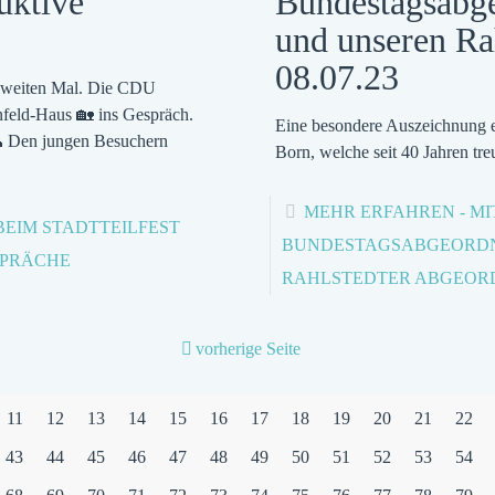
Bundestagsabge
uktive
und unseren Ra
08.07.23
um zweiten Mal. Die CDU
nfeld-Haus 🏡 ins Gespräch.
Eine besondere Auszeichnung e
👥 Den jungen Besuchern
Born, welche seit 40 Jahren tr
MEHR ERFAHREN
- M
BEIM STADTTEILFEST
BUNDESTAGSABGEORDNE
SPRÄCHE
RAHLSTEDTER ABGEORDN
vorherige Seite
11
12
13
14
15
16
17
18
19
20
21
22
43
44
45
46
47
48
49
50
51
52
53
54