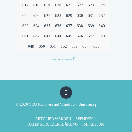
617
618
619
620
621
622
623
624
625
626
627
628
629
630
631
632
633
634
635
636
637
638
639
640
641
642
643
644
645
646
647
648
649
650
651
652
653
654
655
nächste Seite
© 2026 CDU-Kreisverband Wandsbek. Umsetzung
Politikwerft
Designagentur
.
MITGLIED WERDEN
SPENDEN
DATENSCHUTZERKLÄRUNG
IMPRESSUM