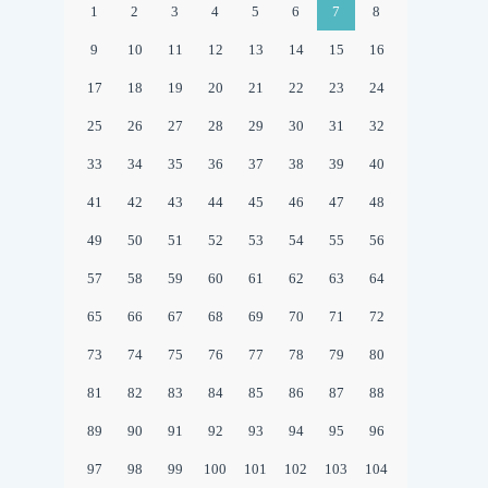
–
1
2
3
4
5
6
7
8
DIE
9
10
11
12
13
14
15
16
MINTMA
17
18
19
20
21
22
23
24
IN
25
26
27
28
29
30
31
32
WANDSB
33
34
35
36
37
38
39
40
41
42
43
44
45
46
47
48
49
50
51
52
53
54
55
56
57
58
59
60
61
62
63
64
65
66
67
68
69
70
71
72
73
74
75
76
77
78
79
80
81
82
83
84
85
86
87
88
89
90
91
92
93
94
95
96
97
98
99
100
101
102
103
104