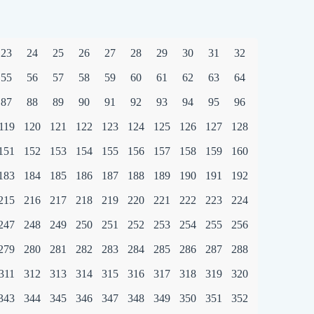
23
24
25
26
27
28
29
30
31
32
55
56
57
58
59
60
61
62
63
64
87
88
89
90
91
92
93
94
95
96
119
120
121
122
123
124
125
126
127
128
151
152
153
154
155
156
157
158
159
160
183
184
185
186
187
188
189
190
191
192
215
216
217
218
219
220
221
222
223
224
247
248
249
250
251
252
253
254
255
256
279
280
281
282
283
284
285
286
287
288
311
312
313
314
315
316
317
318
319
320
343
344
345
346
347
348
349
350
351
352