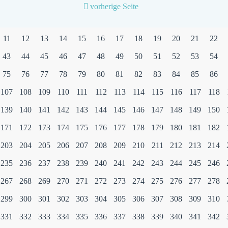
vorherige Seite
11
12
13
14
15
16
17
18
19
20
21
22
43
44
45
46
47
48
49
50
51
52
53
54
75
76
77
78
79
80
81
82
83
84
85
86
107
108
109
110
111
112
113
114
115
116
117
118
139
140
141
142
143
144
145
146
147
148
149
150
171
172
173
174
175
176
177
178
179
180
181
182
203
204
205
206
207
208
209
210
211
212
213
214
235
236
237
238
239
240
241
242
243
244
245
246
267
268
269
270
271
272
273
274
275
276
277
278
299
300
301
302
303
304
305
306
307
308
309
310
331
332
333
334
335
336
337
338
339
340
341
342