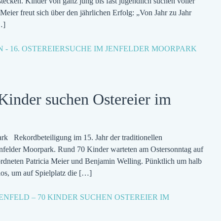
tecken. Kinder von ganz jung bis fast jugendlich suchen voller
Meier freut sich über den jährlichen Erfolg: „Von Jahr zu Jahr
…]
N
- 16. OSTEREIERSUCHE IM JENFELDER MOORPARK
Kinder suchen Ostereier im
k Rekordbeteiligung im 15. Jahr der traditionellen
nfelder Moorpark. Rund 70 Kinder warteten am Ostersonntag auf
rdneten Patricia Meier und Benjamin Welling. Pünktlich um halb
os, um auf Spielplatz die
[…]
JENFELD – 70 KINDER SUCHEN OSTEREIER IM