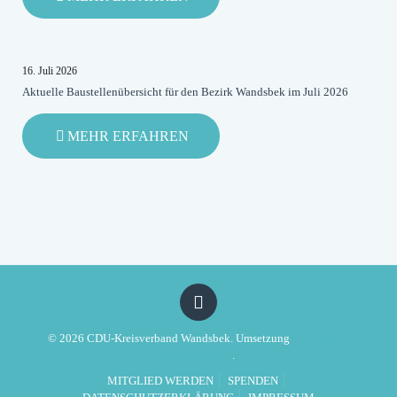
DIE
RODIGALLEE
BLEIBT
ROT-
16. Juli 2026
GRÜNES
Aktuelle Baustellenübersicht für den Bezirk Wandsbek im Juli 2026
DESASTER
-
MEHR ERFAHREN
AKTUELLE
BAUSTELLENÜBERSICHT
FÜR
DEN
BEZIRK
WANDSBEK
IM
JULI
2026
© 2026 CDU-Kreisverband Wandsbek. Umsetzung
Politikwerft
Designagentur
.
MITGLIED WERDEN
SPENDEN