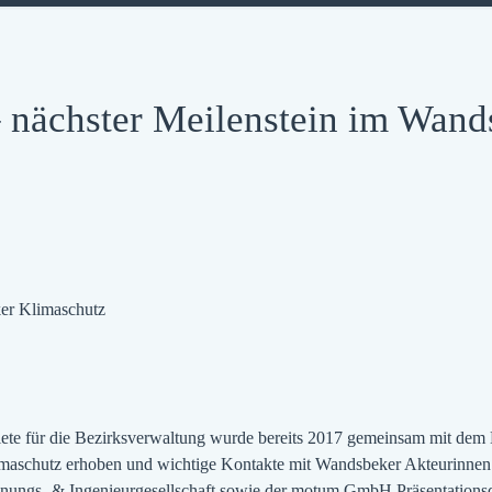
chster Meilenstein im Wands
er Klimaschutz
biete für die Bezirksverwaltung wurde bereits 2017 gemeinsam mit d
Klimaschutz erhoben und wichtige Kontakte mit Wandsbeker Akteurinne
anungs- & Ingenieurgesellschaft sowie der motum GmbH Präsentations