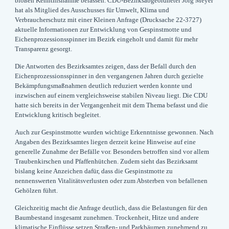
bloßen Kenntnisnahme belassen. CDU-Bezirksabgeordneter Jörg Meyer
hat als Mitglied des Ausschusses für Umwelt, Klima und
Verbraucherschutz mit einer Kleinen Anfrage (Drucksache 22-3727)
aktuelle Informationen zur Entwicklung von Gespinstmotte und
Eichenprozessionsspinner im Bezirk eingeholt und damit für mehr
Transparenz gesorgt.
Die Antworten des Bezirksamtes zeigen, dass der Befall durch den
Eichenprozessionsspinner in den vergangenen Jahren durch gezielte
Bekämpfungsmaßnahmen deutlich reduziert werden konnte und
inzwischen auf einem vergleichsweise stabilen Niveau liegt. Die CDU
hatte sich bereits in der Vergangenheit mit dem Thema befasst und die
Entwicklung kritisch begleitet.
Auch zur Gespinstmotte wurden wichtige Erkenntnisse gewonnen. Nach
Angaben des Bezirksamtes liegen derzeit keine Hinweise auf eine
generelle Zunahme der Befälle vor. Besonders betroffen sind vor allem
Traubenkirschen und Pfaffenhütchen. Zudem sieht das Bezirksamt
bislang keine Anzeichen dafür, dass die Gespinstmotte zu
nennenswerten Vitalitätsverlusten oder zum Absterben von befallenen
Gehölzen führt.
Gleichzeitig macht die Anfrage deutlich, dass die Belastungen für den
Baumbestand insgesamt zunehmen. Trockenheit, Hitze und andere
klimatische Einflüsse setzen Straßen- und Parkbäumen zunehmend zu.