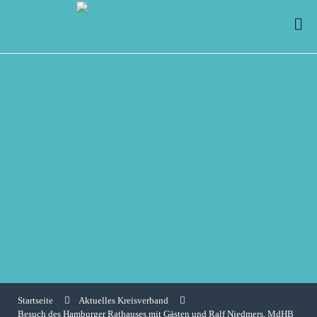
Startseite
Aktuelles Kreisverband
Besuch des Hamburger Rathauses mit Gästen und Ralf Niedmers, MdHB