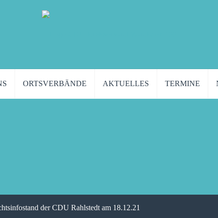
NS
ORTSVERBÄNDE
AKTUELLES
TERMINE
achtsinfostand der CDU Rahlstedt am 18.12.21