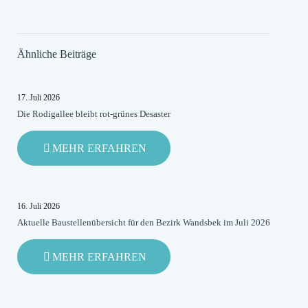
Ähnliche Beiträge
17. Juli 2026
Die Rodigallee bleibt rot-grünes Desaster
-
MEHR ERFAHREN
DIE
RODIGALLEE
BLEIBT
ROT-
16. Juli 2026
GRÜNES
Aktuelle Baustellenübersicht für den Bezirk Wandsbek im Juli 2026
DESASTER
-
MEHR ERFAHREN
AKTUELLE
BAUSTELLENÜBERSICHT
FÜR