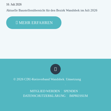
ROT-
16. Juli 2026
GRÜNES
Aktuelle Baustellenübersicht für den Bezirk Wandsbek im Juli 2026
DESASTER
-
MEHR ERFAHREN
AKTUELLE
BAUSTELLENÜBERSICHT
FÜR
DEN
BEZIRK
WANDSBEK
IM
JULI
2026
© 2026 CDU-Kreisverband Wandsbek. Umsetzung
Politikwerft
Designagentur
.
MITGLIED WERDEN
SPENDEN
DATENSCHUTZERKLÄRUNG
IMPRESSUM