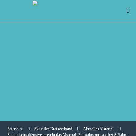
Startseite
Aktuelles Kreisverband
Aktuelles Alstertal
Sauberkeitsoffensive erreicht das Alstertal: Frühjahrsputz an drei S-Bahn-