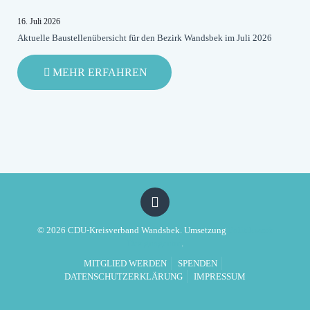
BLEIBT
ROT-
16. Juli 2026
GRÜNES
Aktuelle Baustellenübersicht für den Bezirk Wandsbek im Juli 2026
DESASTER
-
MEHR ERFAHREN
AKTUELLE
BAUSTELLENÜBERSICHT
FÜR
DEN
BEZIRK
WANDSBEK
IM
JULI
2026
© 2026 CDU-Kreisverband Wandsbek. Umsetzung
Politikwerft
Designagentur
.
MITGLIED WERDEN
SPENDEN
DATENSCHUTZERKLÄRUNG
IMPRESSUM