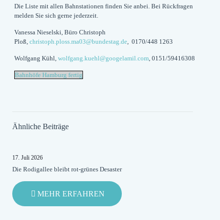
Die Liste mit allen Bahnstationen finden Sie anbei. Bei Rückfragen
melden Sie sich gerne jederzeit.
Vanessa Nieselski, Büro Christoph
Ploß,
christoph.ploss.ma03@bundestag.de
, 0170/448 1263
Wolfgang Kühl,
wolfgang.kuehl@googelamil.com
, 0151/59416308
Bahnhöfe Hamburg fertig
Ähnliche Beiträge
17. Juli 2026
Die Rodigallee bleibt rot-grünes Desaster
-
MEHR ERFAHREN
DIE
RODIGALLEE