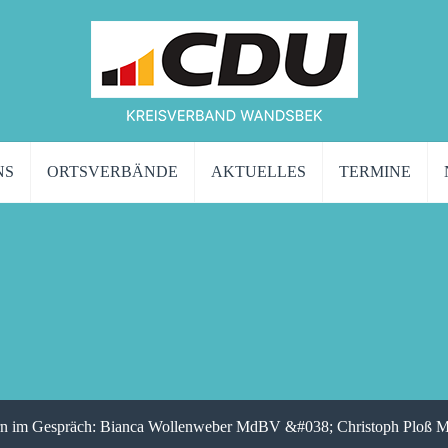
NS
ORTSVERBÄNDE
AKTUELLES
TERMINE
rn im Gespräch: Bianca Wollenweber MdBV &#038; Christoph Ploß M