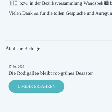
🇩🇪 bzw. in der Bezirksversammlung Wandsbek🏙️ be
Vielen Dank 🙏 für die tollen Gespräche und Anregun
Ähnliche Beiträge
17. Juli 2026
Die Rodigallee bleibt rot-grünes Desaster
-
MEHR ERFAHREN
DIE
RODIGALLEE
BLEIBT
ROT-
GRÜNES