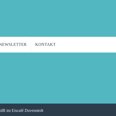
NEWSLETTER
KONTAKT
dB im Eiscafé Duvenstedt