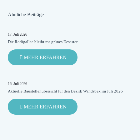
Ähnliche Beiträge
17. Juli 2026
Die Rodigallee bleibt rot-grünes Desaster
-
MEHR ERFAHREN
DIE
RODIGALLEE
BLEIBT
ROT-
16. Juli 2026
GRÜNES
Aktuelle Baustellenübersicht für den Bezirk Wandsbek im Juli 2026
DESASTER
-
MEHR ERFAHREN
AKTUELLE
BAUSTELLENÜBERSICHT
FÜR
DEN
BEZIRK