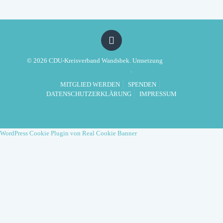
WANDSBEK
IM
JULI
2026
© 2026 CDU-Kreisverband Wandsbek. Umsetzung
Politikwerft
Designagentur
.
MITGLIED WERDEN
SPENDEN
DATENSCHUTZERKLÄRUNG
IMPRESSUM
WordPress Cookie Plugin von Real Cookie Banner