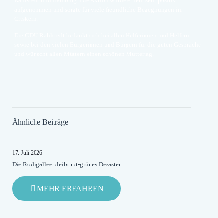
Rahlstedt und Hamburg. Die Aktion wurde erneut sehr positiv
aufgenommen und sorgte für viele freundliche Begegnungen im
Ortskern.
Die CDU Rahlstedt bedankt sich bei allen Helferinnen und Helfern
sowie bei den vielen Bürgerinnen und Bürgern für die guten Gespräche
und wünscht allen Müttern einen schönen Muttertag.
Ähnliche Beiträge
17. Juli 2026
Die Rodigallee bleibt rot-grünes Desaster
-
MEHR ERFAHREN
DIE
RODIGALLEE
BLEIBT