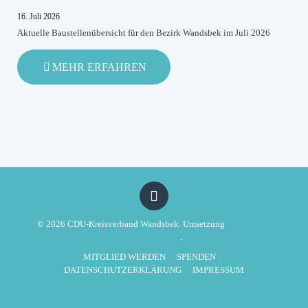
ROT-
16. Juli 2026
GRÜNES
Aktuelle Baustellenübersicht für den Bezirk Wandsbek im Juli 2026
DESASTER
-
MEHR ERFAHREN
AKTUELLE
BAUSTELLENÜBERSICHT
FÜR
DEN
BEZIRK
WANDSBEK
IM
JULI
2026
© 2026 CDU-Kreisverband Wandsbek. Umsetzung
Politikwerft
Designagentur
.
MITGLIED WERDEN
SPENDEN
DATENSCHUTZERKLÄRUNG
IMPRESSUM