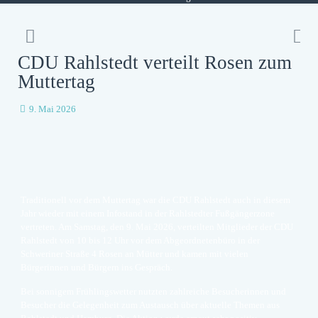
CDU Rahlstedt verteilt Rosen zum
Muttertag
9. Mai 2026
Traditionell vor dem Muttertag war die CDU Rahlstedt auch in diesem
Jahr wieder mit einem Infostand in der Rahlstedter Fußgängerzone
vertreten. Am Samstag, den 9. Mai 2026, verteilten Mitglieder der CDU
Rahlstedt von 10 bis 12 Uhr vor dem Abgeordnetenbüro in der
Schweriner Straße 4 Rosen an Mütter und kamen mit vielen
Bürgerinnen und Bürgern ins Gespräch.
Bei sonnigem Frühlingswetter nutzten zahlreiche Besucherinnen und
Besucher die Gelegenheit zum Austausch über aktuelle Themen aus