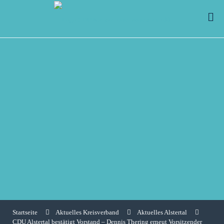
Startseite
Aktuelles Kreisverband
Aktuelles Alstertal
CDU Alstertal bestätigt Vorstand – Dennis Thering erneut Vorsitzender