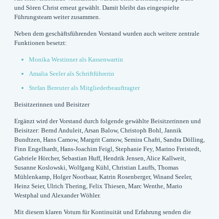
und Sören Christ erneut gewählt. Damit bleibt das eingespielte
Führungsteam weiter zusammen.
Neben dem geschäftsführenden Vorstand wurden auch weitere zentrale
Funktionen besetzt:
Monika Westinner als Kassenwartin
Amalia Seeler als Schriftführerin
Stefan Bereuter als Mitgliederbeauftragter
Beisitzerinnen und Beisitzer
Ergänzt wird der Vorstand durch folgende gewählte Beisitzerinnen und
Beisitzer: Bernd Anduleit, Arsan Balow, Christoph Bohl, Jannik
Bundtzen, Hans Camow, Margrit Camow, Semira Chafri, Sandra Dölling,
Finn Engelhardt, Hans-Joachim Feigl, Stephanie Fey, Marino Freistedt,
Gabriele Hörcher, Sebastian Huff, Hendrik Jensen, Alice Kallweit,
Susanne Koslowski, Wolfgang Kühl, Christian Lauffs, Thomas
Mühlenkamp, Holger Nootbaar, Katrin Rosenberger, Winand Seeler,
Heinz Seier, Ulrich Thering, Felix Thiesen, Marc Wenthe, Mario
Westphal und Alexander Wöhler.
Mit diesem klaren Votum für Kontinuität und Erfahrung senden die