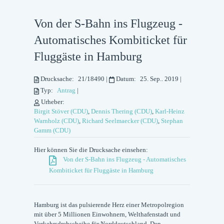
Von der S-Bahn ins Flugzeug -
Automatisches Kombiticket für
Fluggäste in Hamburg
Drucksache:
21/18490
|
Datum:
25. Sep.. 2019
|
Typ:
Antrag
|
Urheber:
Birgit Stöver (CDU)
,
Dennis Thering (CDU)
,
Karl-Heinz
Warnholz (CDU)
,
Richard Seelmaecker (CDU)
,
Stephan
Gamm (CDU)
Hier können Sie die Drucksache einsehen:
Von der S-Bahn ins Flugzeug - Automatisches
Kombiticket für Fluggäste in Hamburg
Hamburg ist das pulsierende Herz einer Metropolregion
mit über 5 Millionen Einwohnern, Welthafenstadt und
Verkehrsdrehscheibe für Norddeutschland. Den