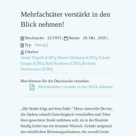
Mehrfachtäter verstärkt in den
Blick nehmen!
Drucksache:
22/1955
|
Datum:
28. Okt.. 2020
|
Typ:
Antrag
|
Urheber:
André Trepoll (CDU)
,
Dennis Gladiator (CDU)
,
Eckard
Graage (CDU)
,
Ralf Niedmers (CDU)
,
Richard
Seelmaecker (CDU)
Hier können Sie die Drucksache einsehen:
Mehrfachtäter verstärkt in den Blick nehmen!
„Die Strafe folgt auf dem Fuße.“ Diese sinnvolle Devise,
die Opfern schnell Gerechtigkeit verschaffen und Täter
ihrer gerechten Strafe zuführen soll, ist in der Realität
häufig leider nur ein frommer Wunsch. Gerade aufgrund
der erheblichen Belastungssituation, die sowohl beim