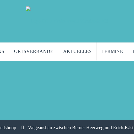
NS
ORTSVERBÄNDE
AKTUELLES
TERMINE
teilshoop
Wegeausbau zwischen Berner Heerweg und Erich-Kästner-