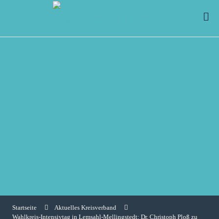
Startseite
Aktuelles Kreisverband
Wahlkreis-Intensivtag in Lemsahl-Mellingstedt: Dr. Christoph Ploß zu