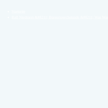
Startseite
Ralf Niedmers &#8211; Bürgersprechstunde &#8211; Was Wa