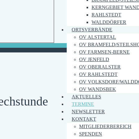
KERNGEBIET WAN
RAHLSTEDT
WALDDÖRFER
ORTSVERBÄNDE
OV ALSTERTAL
OV BRAMFELD/STEILSH
OV FARMSEN-BERNE
OV JENFELD
OV OBERALSTER
OV RAHLSTEDT
OV VOLKSDORF/WALDD
OV WANDSBEK
AKTUELLES
echstunde
TERMINE
NEWSLETTER
KONTAKT
MITGLIEDERBEREICH
SPENDEN