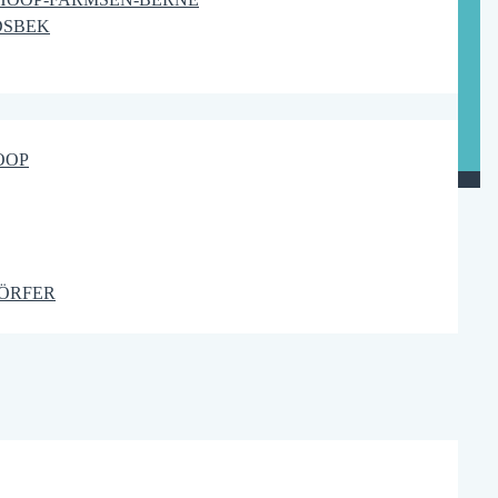
DSBEK
OOP
ÖRFER