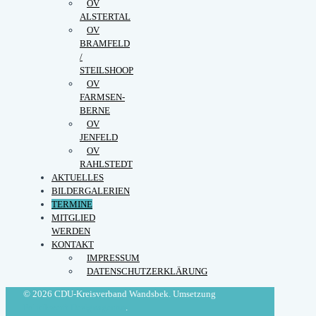
OV
ALSTERTAL
OV
BRAMFELD
/
STEILSHOOP
OV
FARMSEN-
BERNE
OV
JENFELD
OV
RAHLSTEDT
AKTUELLES
BILDERGALERIEN
TERMINE
MITGLIED
WERDEN
KONTAKT
IMPRESSUM
DATENSCHUTZERKLÄRUNG
© 2026 CDU-Kreisverband Wandsbek. Umsetzung
Politikwerft Designagentur
.