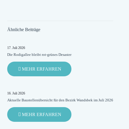
Ähnliche Beiträge
17. Juli 2026
Die Rodigallee bleibt rot-grünes Desaster
-
MEHR ERFAHREN
DIE
RODIGALLEE
BLEIBT
ROT-
16. Juli 2026
GRÜNES
Aktuelle Baustellenübersicht für den Bezirk Wandsbek im Juli 2026
DESASTER
-
MEHR ERFAHREN
AKTUELLE
BAUSTELLENÜBERSICHT