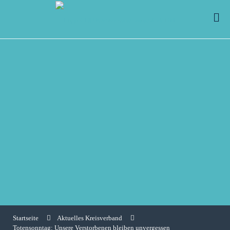
Startseite
Aktuelles Kreisverband
Totensonntag: Unsere Verstorbenen bleiben unvergessen