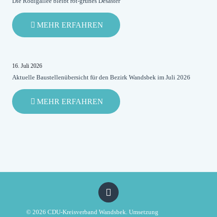
Die Rodigallee bleibt rot-grünes Desaster
-
MEHR ERFAHREN
DIE
RODIGALLEE
BLEIBT
ROT-
16. Juli 2026
GRÜNES
Aktuelle Baustellenübersicht für den Bezirk Wandsbek im Juli 2026
DESASTER
-
MEHR ERFAHREN
AKTUELLE
BAUSTELLENÜBERSICHT
FÜR
DEN
BEZIRK
WANDSBEK
IM
JULI
2026
© 2026 CDU-Kreisverband Wandsbek. Umsetzung
Politikwerft