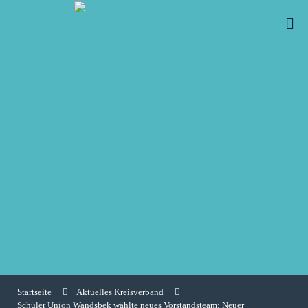
Startseite
Aktuelles Kreisverband
Schüler Union Wandsbek wählte neues Vorstandsteam: Neuer