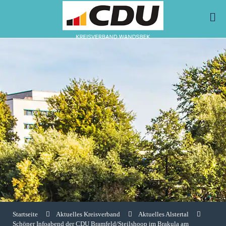
Startseite
Aktuelles Kreisverband
Aktuelles Alstertal
Schöner Infoabend der CDU Bramfeld/Steilshoop im Brakula am