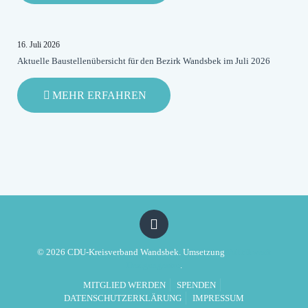
RODIGALLEE
BLEIBT
ROT-
16. Juli 2026
GRÜNES
Aktuelle Baustellenübersicht für den Bezirk Wandsbek im Juli 2026
DESASTER
-
MEHR ERFAHREN
AKTUELLE
BAUSTELLENÜBERSICHT
FÜR
DEN
BEZIRK
WANDSBEK
IM
JULI
2026
© 2026 CDU-Kreisverband Wandsbek. Umsetzung
Politikwerft
Designagentur
.
MITGLIED WERDEN
SPENDEN
DATENSCHUTZERKLÄRUNG
IMPRESSUM