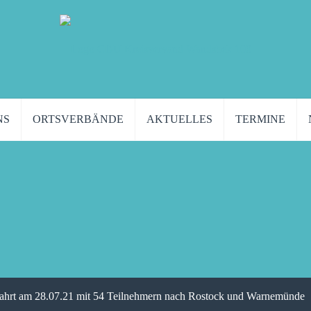
NS
ORTSVERBÄNDE
AKTUELLES
TERMINE
fahrt am 28.07.21 mit 54 Teilnehmern nach Rostock und Warnemünde