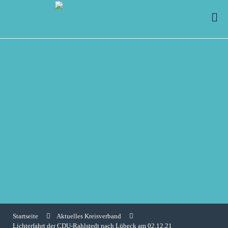
Startseite
Aktuelles Kreisverband
Lichterfahrt der CDU-Rahlstedt nach Lübeck am 02.12.21