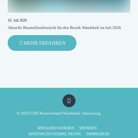
16. Juli 2026
Aktuelle Baustellenübersicht für den Bezirk Wandsbek im Juli 2026
-
MEHR ERFAHREN
AKTUELLE
BAUSTELLENÜBERSICHT
FÜR
DEN
BEZIRK
WANDSBEK
IM
JULI
2026
© 2026 CDU-Kreisverband Wandsbek. Umsetzung
Politikwerft
Designagentur
.
MITGLIED WERDEN
SPENDEN
DATENSCHUTZERKLÄRUNG
IMPRESSUM