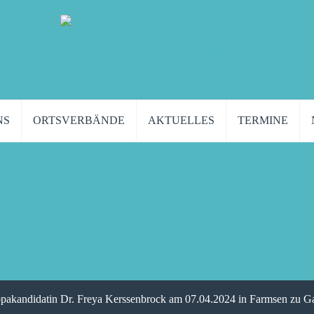
NS
ORTSVERBÄNDE
AKTUELLES
TERMINE
kandidatin Dr. Freya Kerssenbrock am 07.04.2024 in Farmsen zu Ga