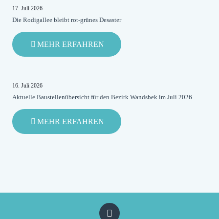
17. Juli 2026
Die Rodigallee bleibt rot-grünes Desaster
-
MEHR ERFAHREN
DIE
RODIGALLEE
BLEIBT
ROT-
16. Juli 2026
GRÜNES
Aktuelle Baustellenübersicht für den Bezirk Wandsbek im Juli 2026
DESASTER
-
MEHR ERFAHREN
AKTUELLE
BAUSTELLENÜBERSICHT
FÜR
DEN
BEZIRK
WANDSBEK
IM
JULI
2026