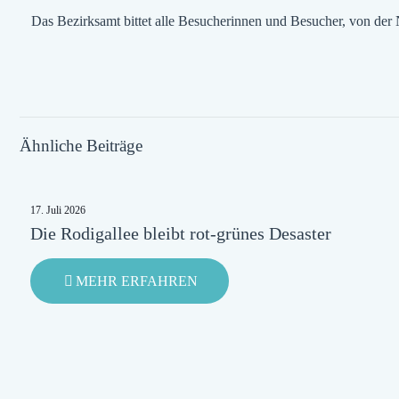
Das Bezirksamt bittet alle Besucherinnen und Besucher, von de
Ähnliche Beiträge
17. Juli 2026
Die Rodigallee bleibt rot-grünes Desaster
-
MEHR ERFAHREN
DIE
RODIGALLEE
BLEIBT
ROT-
GRÜNES
DESASTER