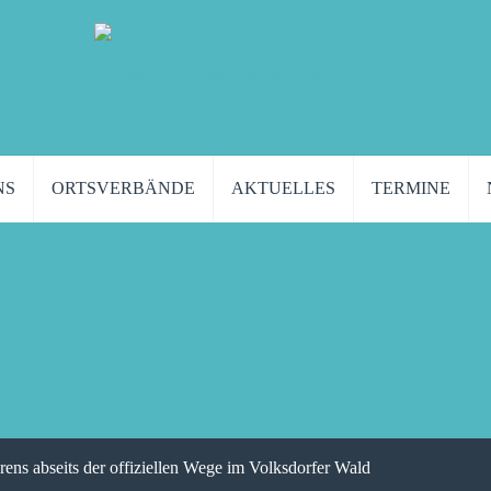
NS
ORTSVERBÄNDE
AKTUELLES
TERMINE
rens abseits der offiziellen Wege im Volksdorfer Wald