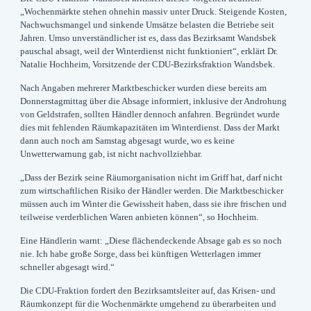
„Wochenmärkte stehen ohnehin massiv unter Druck. Steigende Kosten,
Nachwuchsmangel und sinkende Umsätze belasten die Betriebe seit
Jahren. Umso unverständlicher ist es, dass das Bezirksamt Wandsbek
pauschal absagt, weil der Winterdienst nicht funktioniert“, erklärt Dr.
Natalie Hochheim, Vorsitzende der CDU-Bezirksfraktion Wandsbek.
Nach Angaben mehrerer Marktbeschicker wurden diese bereits am
Donnerstagmittag über die Absage informiert, inklusive der Androhung
von Geldstrafen, sollten Händler dennoch anfahren. Begründet wurde
dies mit fehlenden Räumkapazitäten im Winterdienst. Dass der Markt
dann auch noch am Samstag abgesagt wurde, wo es keine
Unwetterwarnung gab, ist nicht nachvollziehbar.
„Dass der Bezirk seine Räumorganisation nicht im Griff hat, darf nicht
zum wirtschaftlichen Risiko der Händler werden. Die Marktbeschicker
müssen auch im Winter die Gewissheit haben, dass sie ihre frischen und
teilweise verderblichen Waren anbieten können“, so Hochheim.
Eine Händlerin warnt: „Diese flächendeckende Absage gab es so noch
nie. Ich habe große Sorge, dass bei künftigen Wetterlagen immer
schneller abgesagt wird.“
Die CDU-Fraktion fordert den Bezirksamtsleiter auf, das Krisen- und
Räumkonzept für die Wochenmärkte umgehend zu überarbeiten und