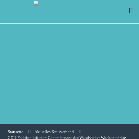
Startseite
Aktuelles Kreisverband
CDU-Fraktion kritisiert Generalabsage der Wandsbeker Wochenmärkte