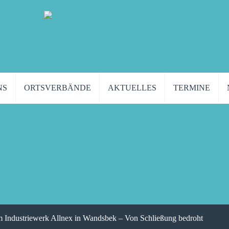
NS
ORTSVERBÄNDE
AKTUELLES
TERMINE
Industriewerk Allnex in Wandsbek – Von Schließung bedroht