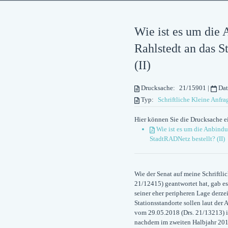
Wie ist es um die 
Rahlstedt an das 
(II)
Drucksache:
21/15901
|
Da
Typ:
Schriftliche Kleine Anfra
Hier können Sie die Drucksache e
Wie ist es um die Anbindu
StadtRADNetz bestellt? (II)
Wie der Senat auf meine Schriftli
21/12415) geantwortet hat, gab es
seiner eher peripheren Lage derz
Stationsstandorte sollen laut der 
vom 29.05.2018 (Drs. 21/13213) i
nachdem im zweiten Halbjahr 2018