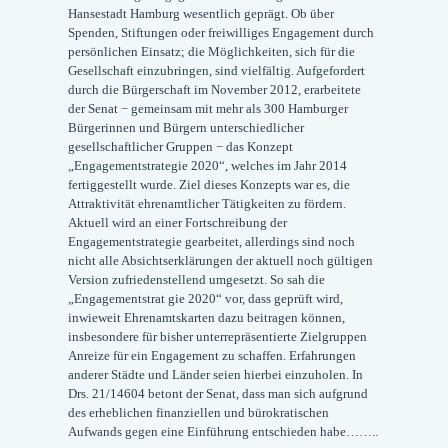
Hansestadt Hamburg wesentlich geprägt. Ob über
Spenden, Stiftungen oder freiwilliges Engagement durch
persönlichen Einsatz; die Möglichkeiten, sich für die
Gesellschaft einzubringen, sind vielfältig. Aufgefordert
durch die Bürgerschaft im November 2012, erarbeitete
der Senat − gemeinsam mit mehr als 300 Hamburger
Bürgerinnen und Bürgern unterschiedlicher
gesellschaftlicher Gruppen − das Konzept
„Engagementstrategie 2020“, welches im Jahr 2014
fertiggestellt wurde. Ziel dieses Konzepts war es, die
Attraktivität ehrenamtlicher Tätigkeiten zu fördern.
Aktuell wird an einer Fortschreibung der
Engagementstrategie gearbeitet, allerdings sind noch
nicht alle Absichtserklärungen der aktuell noch gültigen
Version zufriedenstellend umgesetzt. So sah die
„Engagementstrat gie 2020“ vor, dass geprüft wird,
inwieweit Ehrenamtskarten dazu beitragen können,
insbesondere für bisher unterrepräsentierte Zielgruppen
Anreize für ein Engagement zu schaffen. Erfahrungen
anderer Städte und Länder seien hierbei einzuholen. In
Drs. 21/14604 betont der Senat, dass man sich aufgrund
des erheblichen finanziellen und bürokratischen
Aufwands gegen eine Einführung entschieden habe……..